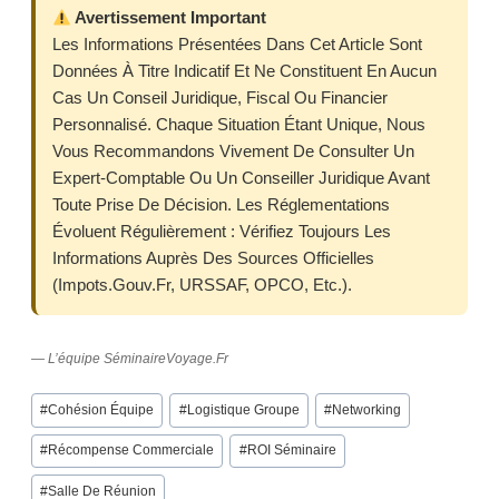
Avertissement Important
Les Informations Présentées Dans Cet Article Sont
Données À Titre Indicatif Et Ne Constituent En Aucun
Cas Un Conseil Juridique, Fiscal Ou Financier
Personnalisé. Chaque Situation Étant Unique, Nous
Vous Recommandons Vivement De Consulter Un
Expert-Comptable Ou Un Conseiller Juridique Avant
Toute Prise De Décision. Les Réglementations
Évoluent Régulièrement : Vérifiez Toujours Les
Informations Auprès Des Sources Officielles
(impots.gouv.fr, URSSAF, OPCO, Etc.).
— L’équipe SéminaireVoyage.fr
Post
#
Cohésion Équipe
#
Logistique Groupe
#
Networking
Tags:
#
Récompense Commerciale
#
ROI Séminaire
#
Salle De Réunion