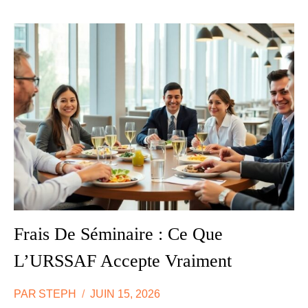
NATURE
:
QUAND
LE
SÉMINAIRE
DEVIENT
IMPOSABLE
Frais De Séminaire : Ce Que
L’URSSAF Accepte Vraiment
PAR
STEPH
JUIN 15, 2026