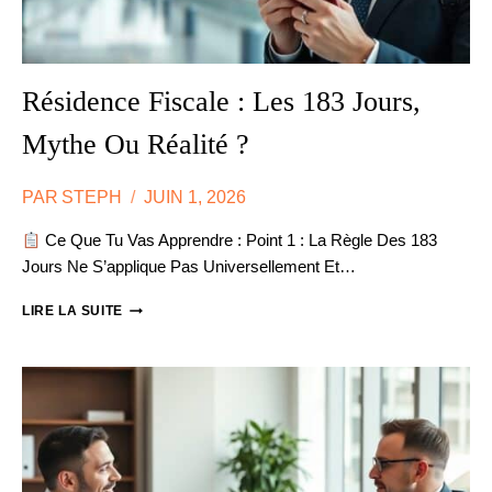
Résidence Fiscale : Les 183 Jours,
Mythe Ou Réalité ?
PAR
STEPH
JUIN 1, 2026
Ce Que Tu Vas Apprendre : Point 1 : La Règle Des 183
Jours Ne S’applique Pas Universellement Et…
RÉSIDENCE
LIRE LA SUITE
FISCALE
:
LES
183
JOURS,
MYTHE
OU
RÉALITÉ