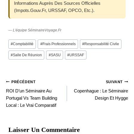
Informations Auprès Des Sources Officielles
(impots.gouv.fr, URSSAF, OPCO, Etc.).
— L’équipe SéminaireVoyage.fr
Post
#
Comptabilité
#
Frais Professionnels
#
Responsabilité Civile
Tags:
#
Salle De Réunion
#
SASU
#
URSSAF
PRÉCÉDENT
SUIVANT
Navigation
ROI D’un Séminaire Au
Copenhague : Le Séminaire
Portugal Vs Team Building
Design Et Hygge
Local : Le Vrai Comparatif
De
Laisser Un Commentaire