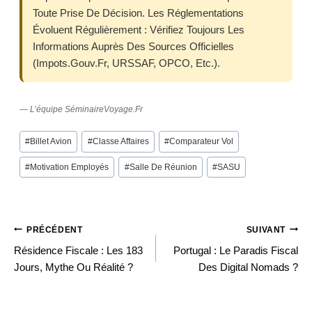
Toute Prise De Décision. Les Réglementations
Évoluent Régulièrement : Vérifiez Toujours Les
Informations Auprès Des Sources Officielles
(impots.gouv.fr, URSSAF, OPCO, Etc.).
— L’équipe SéminaireVoyage.fr
Post
#
Billet Avion
#
Classe Affaires
#
Comparateur Vol
Tags:
#
Motivation Employés
#
Salle De Réunion
#
SASU
PRÉCÉDENT
SUIVANT
Navigation
Résidence Fiscale : Les 183
Portugal : Le Paradis Fiscal
Jours, Mythe Ou Réalité ?
Des Digital Nomads ?
De