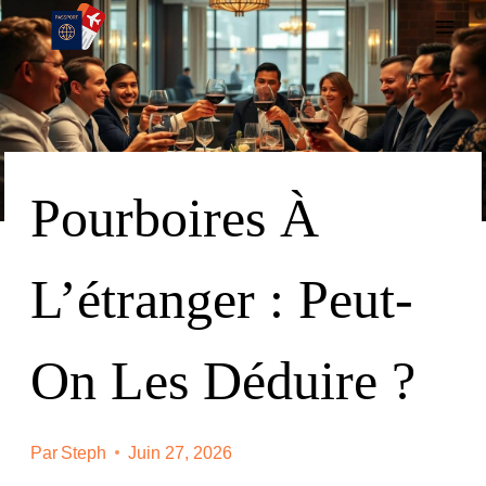
Skip
To
Content
Pourboires À
L’étranger : Peut-
On Les Déduire ?
Par
Steph
Juin 27, 2026