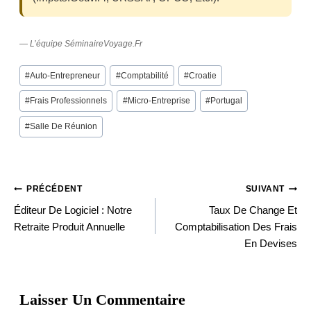
— L’équipe SéminaireVoyage.fr
Post
#
Auto-Entrepreneur
#
Comptabilité
#
Croatie
Tags:
#
Frais Professionnels
#
Micro-Entreprise
#
Portugal
#
Salle De Réunion
PRÉCÉDENT
SUIVANT
Navigation
Éditeur De Logiciel : Notre
Taux De Change Et
Retraite Produit Annuelle
Comptabilisation Des Frais
En Devises
De
Laisser Un Commentaire