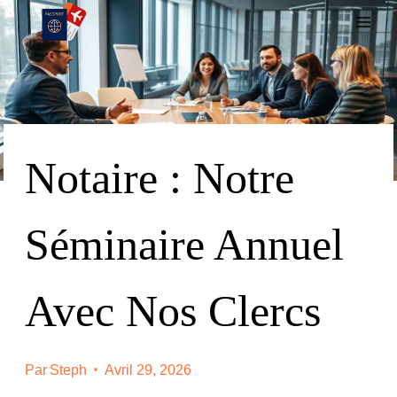
Skip
To
Content
Notaire : Notre
Séminaire Annuel
Avec Nos Clercs
Par
Steph
Avril 29, 2026