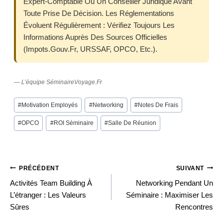
Expert-Comptable Ou Un Conseiller Juridique Avant
Toute Prise De Décision. Les Réglementations
Évoluent Régulièrement : Vérifiez Toujours Les
Informations Auprès Des Sources Officielles
(impots.gouv.fr, URSSAF, OPCO, Etc.).
— L’équipe SéminaireVoyage.fr
Post
#
Motivation Employés
#
Networking
#
Notes De Frais
Tags:
#
OPCO
#
ROI Séminaire
#
Salle De Réunion
PRÉCÉDENT
SUIVANT
Navigation
Activités Team Building À
Networking Pendant Un
L’étranger : Les Valeurs
Séminaire : Maximiser Les
Sûres
Rencontres