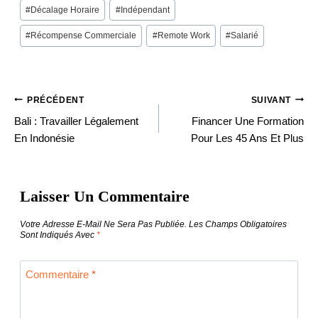
Post
#
Décalage Horaire
#
Indépendant
Tags:
#
Récompense Commerciale
#
Remote Work
#
Salarié
PRÉCÉDENT
SUIVANT
Navigation
Bali : Travailler Légalement
Financer Une Formation
En Indonésie
Pour Les 45 Ans Et Plus
De
Laisser Un Commentaire
L’article
Votre Adresse E-Mail Ne Sera Pas Publiée.
Les Champs Obligatoires
Sont Indiqués Avec
*
Commentaire
*