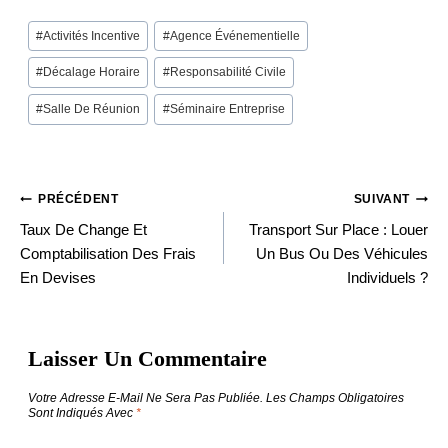
Post
#
Activités Incentive
#
Agence Événementielle
Tags:
#
Décalage Horaire
#
Responsabilité Civile
#
Salle De Réunion
#
Séminaire Entreprise
PRÉCÉDENT
SUIVANT
Navigation
Taux De Change Et
Transport Sur Place : Louer
Comptabilisation Des Frais
Un Bus Ou Des Véhicules
En Devises
Individuels ?
De
Laisser Un Commentaire
L’article
Votre Adresse E-Mail Ne Sera Pas Publiée.
Les Champs Obligatoires
Sont Indiqués Avec
*