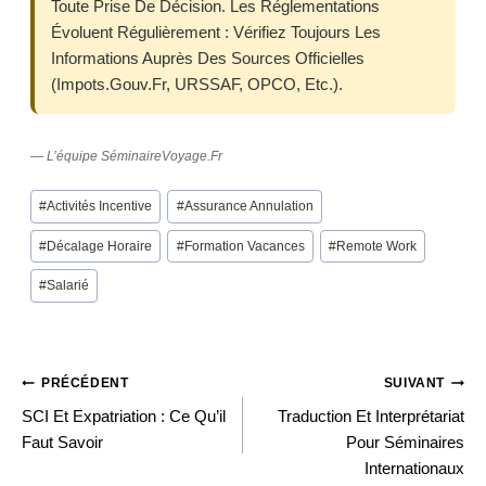
Toute Prise De Décision. Les Réglementations
Évoluent Régulièrement : Vérifiez Toujours Les
Informations Auprès Des Sources Officielles
(impots.gouv.fr, URSSAF, OPCO, Etc.).
— L’équipe SéminaireVoyage.fr
Post
#
Activités Incentive
#
Assurance Annulation
Tags:
#
Décalage Horaire
#
Formation Vacances
#
Remote Work
#
Salarié
PRÉCÉDENT
SUIVANT
Navigation
SCI Et Expatriation : Ce Qu’il
Traduction Et Interprétariat
Faut Savoir
Pour Séminaires
Internationaux