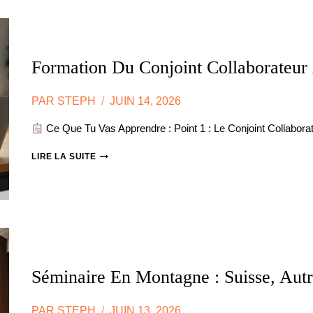
QUE
L’URSSAF
ACCEPTE
VRAIMENT
Formation Du Conjoint Collaborateur
PAR
STEPH
JUIN 14, 2026
Ce Que Tu Vas Apprendre : Point 1 : Le Conjoint Collabo
FORMATION
LIRE LA SUITE
DU
CONJOINT
COLLABORATEUR
À
L’ÉTRANGER
Séminaire En Montagne : Suisse, Aut
PAR
STEPH
JUIN 13, 2026