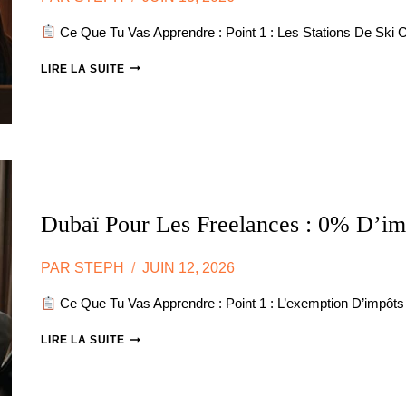
Ce Que Tu Vas Apprendre : Point 1 : Les Stations De Ski
SÉMINAIRE
LIRE LA SUITE
EN
MONTAGNE
:
SUISSE,
AUTRICHE
OU
ANDORRE
?
Dubaï Pour Les Freelances : 0% D’im
PAR
STEPH
JUIN 12, 2026
Ce Que Tu Vas Apprendre : Point 1 : L’exemption D’impôt
DUBAÏ
LIRE LA SUITE
POUR
LES
FREELANCES
: