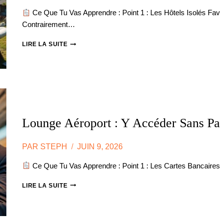
Ce Que Tu Vas Apprendre : Point 1 : Les Hôtels Isolés Fav
Contrairement…
SÉMINAIRE
LIRE LA SUITE
RÉSIDENTIEL
VS
CITY
BREAK
:
QUEL
FORMAT
CHOISIR
Lounge Aéroport : Y Accéder Sans Pa
?
PAR
STEPH
JUIN 9, 2026
Ce Que Tu Vas Apprendre : Point 1 : Les Cartes Bancai
LOUNGE
LIRE LA SUITE
AÉROPORT
:
Y