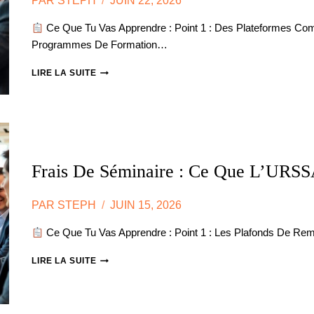
PAR
STEPH
JUIN 22, 2026
Ce Que Tu Vas Apprendre : Point 1 : Des Plateformes C
Programmes De Formation…
PLATEFORMES
LIRE LA SUITE
DE
FORMATION
:
OÙ
TROUVER
DES
SÉMINAIRES
Frais De Séminaire : Ce Que L’URS
À
L’INTERNATIONAL
?
PAR
STEPH
JUIN 15, 2026
Ce Que Tu Vas Apprendre : Point 1 : Les Plafonds De 
FRAIS
LIRE LA SUITE
DE
SÉMINAIRE
:
CE