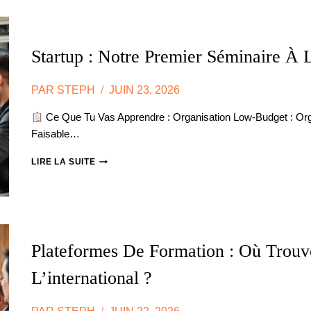
SOLEIL
ANDALOU
Startup : Notre Premier Séminaire À
PAR
STEPH
JUIN 23, 2026
Ce Que Tu Vas Apprendre : Organisation Low-Budget : Org
Faisable…
STARTUP
LIRE LA SUITE
:
NOTRE
PREMIER
SÉMINAIRE
À
LISBONNE
Plateformes De Formation : Où Trouv
AVEC
5000€
L’international ?
DE
BUDGET