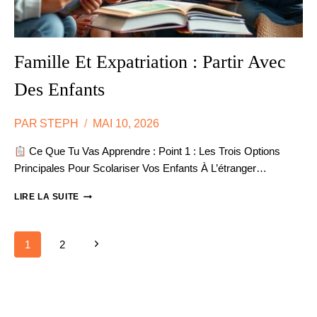
Famille Et Expatriation : Partir Avec
Des Enfants
PAR
STEPH
MAI 10, 2026
Ce Que Tu Vas Apprendre : Point 1 : Les Trois Options
Principales Pour Scolariser Vos Enfants À L’étranger…
FAMILLE
LIRE LA SUITE
ET
EXPATRIATION
:
Next
Page
1
2
PARTIR
AVEC
Page
DES
ENFANTS