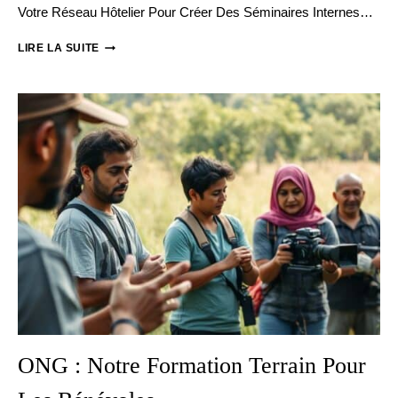
Votre Réseau Hôtelier Pour Créer Des Séminaires Internes…
GROUPE
LIRE LA SUITE
HÔTELIER
:
FORMER
NOS
DIRECTEURS
DANS
NOS
PROPRES
ÉTABLISSEMENTS
ONG : Notre Formation Terrain Pour