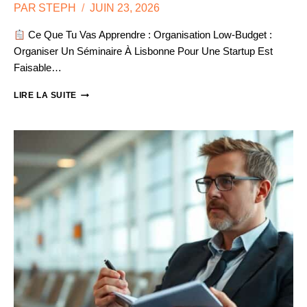
PAR
STEPH
JUIN 23, 2026
Ce Que Tu Vas Apprendre : Organisation Low-Budget :
Organiser Un Séminaire À Lisbonne Pour Une Startup Est
Faisable…
STARTUP
LIRE LA SUITE
:
NOTRE
PREMIER
SÉMINAIRE
À
LISBONNE
AVEC
5000€
DE
BUDGET