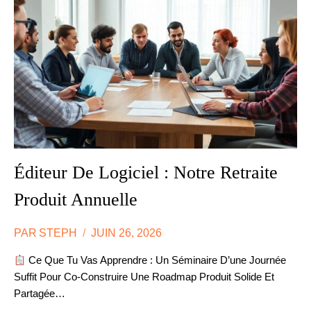
TEAM
BUILDING
LOCAL
:
LE
VRAI
COMPARATIF
Éditeur De Logiciel : Notre Retraite
Produit Annuelle
PAR
STEPH
JUIN 26, 2026
Ce Que Tu Vas Apprendre : Un Séminaire D’une Journée
Suffit Pour Co-Construire Une Roadmap Produit Solide Et
Partagée…