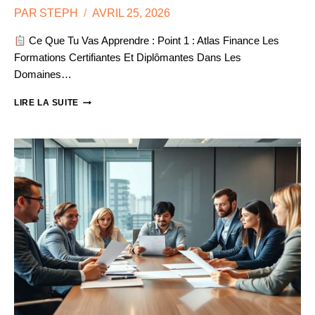
PAR
STEPH
AVRIL 25, 2026
Ce Que Tu Vas Apprendre : Point 1 : Atlas Finance Les
Formations Certifiantes Et Diplômantes Dans Les
Domaines…
OPCO
LIRE LA SUITE
ATLAS
:
FINANCER
LES
FORMATIONS
DIGITALES
À
L’INTERNATIONAL