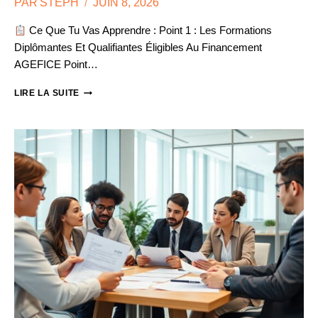
PAR
STEPH
JUIN 8, 2026
Ce Que Tu Vas Apprendre : Point 1 : Les Formations
Diplômantes Et Qualifiantes Éligibles Au Financement
AGEFICE Point…
AGEFICE
LIRE LA SUITE
ET
FORMATION
DES
DIRIGEANTS
À
L’ÉTRANGER