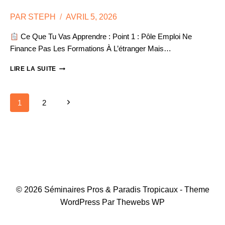
PAR
STEPH
AVRIL 5, 2026
Ce Que Tu Vas Apprendre : Point 1 : Pôle Emploi Ne
Finance Pas Les Formations À L’étranger Mais…
DEMANDEUR
LIRE LA SUITE
D’EMPLOI
:
FAIRE
Next
Page
1
2
FINANCER
UNE
Page
FORMATION
À
L’ÉTRANGER
Navigation
© 2026 Séminaires Pros & Paradis Tropicaux - Theme
WordPress Par Thewebs WP